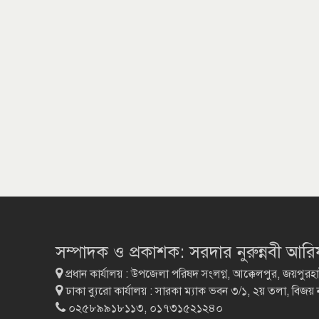
সম্পাদক ও প্রকাশক: সরদার নুরুন্নবী আর
প্রধান কার্যালয় : উপজেলা পরিষদ সংলগ্ন, আক্কেলপুর, জয়পুরহ
ঢাকা ব্যুরো কার্যালয় : সারকা ম্যাক ভবন ৩/১, ২য় তলা, বিজয়
০২৫৮৯৯১৮১১৩, ০১৭৩১৫২১২৪০