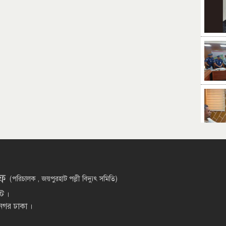
িফ
(পরিচালক , জয়পুরহাট পল্লী বিদ্যুৎ সমিতি)
াট ।
 নগর ঢাকা ।