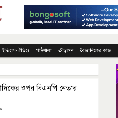
ইতিহাস-ঐতিহ্য
পাঠশালা
ক্রীড়াঙ্গন
বৈজ্ঞানিকের কাজ
বাদিকের ওপর বিএনপি নেতার
এম