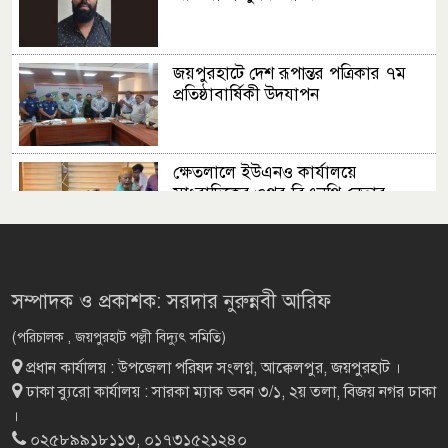
জয়পুরহাটে দেশ রূপান্তর পত্রিকার ৭ম
প্রতিষ্ঠাবার্ষিকী উদযাপন
ক্ষেতলালে ইউএনও কার্যালয়ে
সাংবাদিকের ওপর বিএনপি নেতার
হামলা
রাজধানীতে দুর্বৃত্তের গুলিতে এক যুবকের
মৃত্যু
সম্পাদক ও প্রকাশক: সরদার নুরুন্নবী আরিফ
(পরিচালক , জয়পুরহাট পল্লী বিদ্যুৎ সমিতি)
প্রধান কার্যালয় : উপজেলা পরিষদ সংলগ্ন, আক্কেলপুর, জয়পুরহাট ।
পাঁচবিবিতে প্রাথমিক
ঢাকা ব্যুরো কার্যালয় : সারকা ম্যাক ভবন ৩/১, ২য় তলা, বিজয় নগর ঢাকা
বিদ্যালয়ের গোল্ডকাপ ফাইনাল অনুষ্ঠিত
।
০২৫৮৯৯১৮১১৩, ০১৭৩১৫২১২৪০