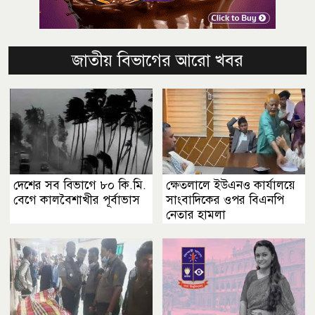
জাতীয় বিভাগের আরো খবর
দেশের সব বিভাগে ৮০ কি.মি.
ক্ষেতলালে ইউএনও কার্যালয়ে
বেগে কালবৈশাখীর পূর্বাভাস
সাংবাদিকের ওপর বিএনপি
নেতার হামলা