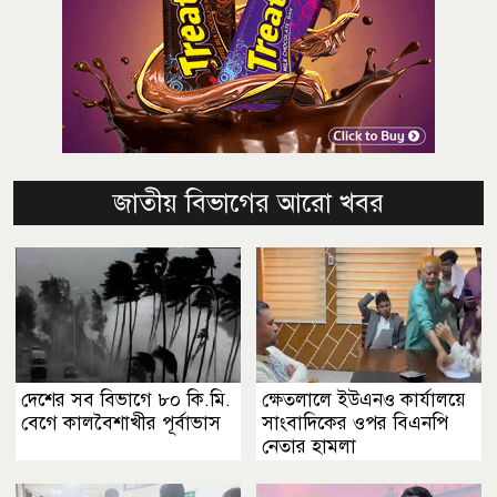
জাতীয় বিভাগের আরো খবর
দেশের সব বিভাগে ৮০ কি.মি.
ক্ষেতলালে ইউএনও কার্যালয়ে
বেগে কালবৈশাখীর পূর্বাভাস
সাংবাদিকের ওপর বিএনপি
নেতার হামলা