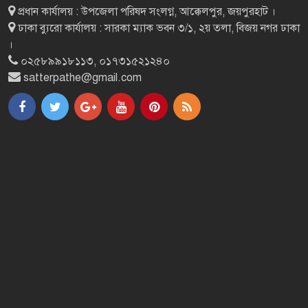
প্রধান কার্যালয় : উপজেলা পরিষদ সংলগ্ন, আক্কেলপুর, জয়পুরহাট ।
পাঁচবিবিতে প্রাথমিক
ঢাকা ব্যুরো কার্যালয় : সারকা ম্যাক ভবন ৩/১, ২য় তলা, বিজয় নগর ঢাকা
বিদ্যালয়ের গোল্ডকাপ ফাইনাল অনুষ্ঠিত
।
০২৫৮৯৯১৮১১৩, ০১৭৩১৫২১২৪০
satterpathe@gmail.com
জয়পুরহাটে জাতীয় আইনগত সহায়তা
দিবসে র‍্যালি
ক্ষেতলালে পৃথক স্থানে ঝুলন্ত দুটি মরদেহ
উদ্ধার
ফের বিশ্ববাজারে জ্বালানি তেলের দাম
বৃদ্ধি
ভয়াবহ কালবৈশাখীর ঝড়ে
লণ্ডভণ্ড গাইবান্ধার গোবিন্দগঞ্জ