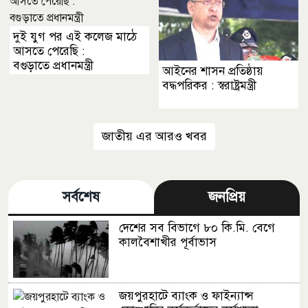
দুই যুগ পর এই কলেজ মাঠে
আসতে পেরেছি :
বগুড়াতে প্রধানমন্ত্রী
আইনের শাসন প্রতিষ্ঠায়
বদ্ধপরিকর : স্বরাষ্ট্রমন্ত্রী
জাতীয় এর আরও খবর
সর্বশেষ
জনপ্রিয়
দেশের সব বিভাগে ৮০ কি.মি. বেগে
কালবৈশাখীর পূর্বাভাস
জয়পুরহাটে ব্যাংক ও ফাইন্যান্স