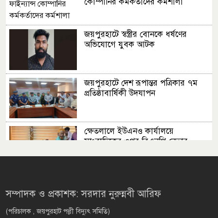
কোম্পানির কর্মকর্তাদের কর্মশালা
জয়পুরহাটে স্বস্ত্রীর বোনকে ধর্ষণের
অভিযোগে যুবক আটক
জয়পুরহাটে দেশ রূপান্তর পত্রিকার ৭ম
প্রতিষ্ঠাবার্ষিকী উদযাপন
ক্ষেতলালে ইউএনও কার্যালয়ে
সাংবাদিকের ওপর বিএনপি নেতার
হামলা
রাজধানীতে দুর্বৃত্তের গুলিতে এক যুবকের
মৃত্যু
সম্পাদক ও প্রকাশক: সরদার নুরুন্নবী আরিফ
(পরিচালক , জয়পুরহাট পল্লী বিদ্যুৎ সমিতি)