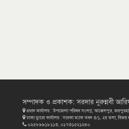
সম্পাদক ও প্রকাশক: সরদার নুরুন্নবী আর
প্রধান কার্যালয় : উপজেলা পরিষদ সংলগ্ন, আক্কেলপুর, জয়পুরহ
ঢাকা ব্যুরো কার্যালয় : সারকা ম্যাক ভবন ৩/১, ২য় তলা, বিজয়
০২৫৮৯৯১৮১১৩, ০১৭৩১৫২১২৪০