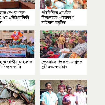
াটে দেশ রূপান্তর
পাঁচবিবিতে প্রাথমিক
র ৭ম প্রতিষ্ঠাবার্ষিকী
বিদ্যালয়ের গোল্ডকাপ
পন
ফাইনাল অনুষ্ঠিত
হাটে জাতীয় আইনগত
ক্ষেতলালে পৃথক স্থানে ঝুলন্ত
া দিবসে র‍্যালি
দুটি মরদেহ উদ্ধার