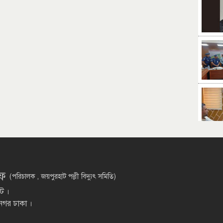
িফ
(পরিচালক , জয়পুরহাট পল্লী বিদ্যুৎ সমিতি)
াট ।
 নগর ঢাকা ।