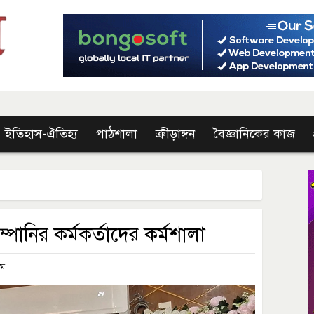
ইতিহাস-ঐতিহ্য
পাঠশালা
ক্রীড়াঙ্গন
বৈজ্ঞানিকের কাজ
্পানির কর্মকর্তাদের কর্মশালা
এম