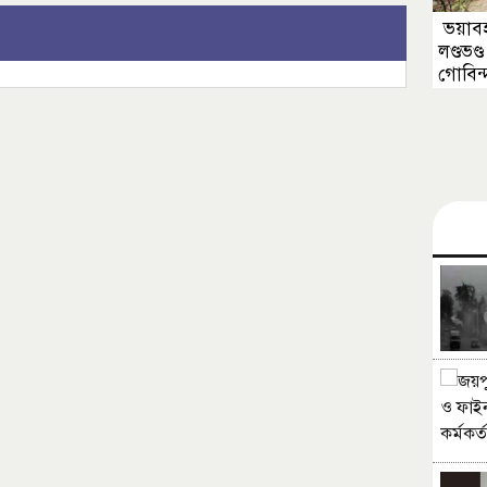
ভয়াবহ
লণ্ডভণ্
গোবিন্