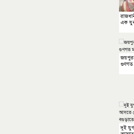
রাজধানী
এক যুব
জয়পুরহ
গুণগত 
দুই য