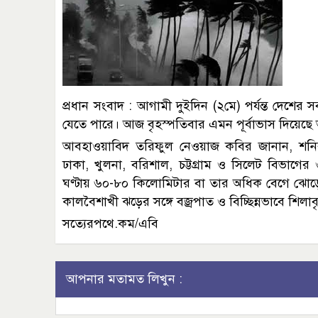
প্রধান সংবাদ : আগামী দুইদিন (২মে) পর্যন্ত দেশ
যেতে পারে। আজ বৃহস্পতিবার এমন পূর্বাভাস দিয়ে
আবহাওয়াবিদ তরিফুল নেওয়াজ কবির জানান, শনিবার
ঢাকা, খুলনা, বরিশাল, চট্টগ্রাম ও সিলেট বিভাগের ও
ঘণ্টায় ৬০-৮০ কিলোমিটার বা তার অধিক বেগে ঝোড়
কালবৈশাখী ঝড়ের সঙ্গে বজ্রপাত ও বিচ্ছিন্নভাবে শিলাবৃ
সত্যেরপথে.কম/এবি
আপনার মতামত লিখুন :