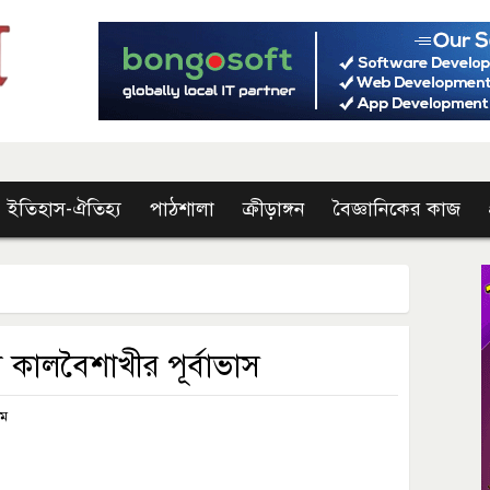
ইতিহাস-ঐতিহ্য
পাঠশালা
ক্রীড়াঙ্গন
বৈজ্ঞানিকের কাজ
 কালবৈশাখীর পূর্বাভাস
এম