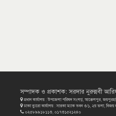
সম্পাদক ও প্রকাশক: সরদার নুরুন্নবী আর
প্রধান কার্যালয় : উপজেলা পরিষদ সংলগ্ন, আক্কেলপুর, জয়পুরহ
ঢাকা ব্যুরো কার্যালয় : সারকা ম্যাক ভবন ৩/১, ২য় তলা, বিজয়
০২৫৮৯৯১৮১১৩, ০১৭৩১৫২১২৪০