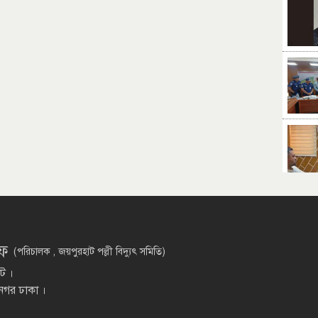
িফ
(পরিচালক , জয়পুরহাট পল্লী বিদ্যুৎ সমিতি)
াট ।
 নগর ঢাকা ।