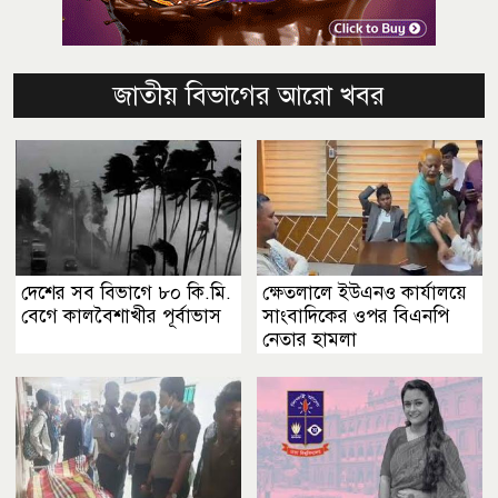
জাতীয় বিভাগের আরো খবর
দেশের সব বিভাগে ৮০ কি.মি.
ক্ষেতলালে ইউএনও কার্যালয়ে
বেগে কালবৈশাখীর পূর্বাভাস
সাংবাদিকের ওপর বিএনপি
নেতার হামলা