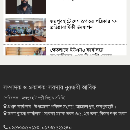
জয়পুরহাটে দেশ রূপান্তর পত্রিকার ৭ম
প্রতিষ্ঠাবার্ষিকী উদযাপন
ক্ষেতলালে ইউএনও কার্যালয়ে
সাংবাদিকের ওপর বিএনপি নেতার
হামলা
রাজধানীতে দুর্বৃত্তের গুলিতে এক যুবকের
মৃত্যু
সম্পাদক ও প্রকাশক: সরদার নুরুন্নবী আরিফ
(পরিচালক , জয়পুরহাট পল্লী বিদ্যুৎ সমিতি)
প্রধান কার্যালয় : উপজেলা পরিষদ সংলগ্ন, আক্কেলপুর, জয়পুরহাট ।
পাঁচবিবিতে প্রাথমিক
ঢাকা ব্যুরো কার্যালয় : সারকা ম্যাক ভবন ৩/১, ২য় তলা, বিজয় নগর ঢাকা
বিদ্যালয়ের গোল্ডকাপ ফাইনাল অনুষ্ঠিত
।
০২৫৮৯৯১৮১১৩, ০১৭৩১৫২১২৪০